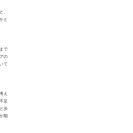
と、
かと
まで
アの
いて
考え
不足
と歩
が期