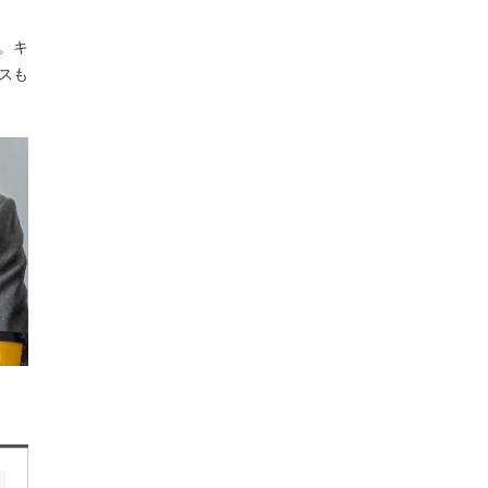
。キ
スも